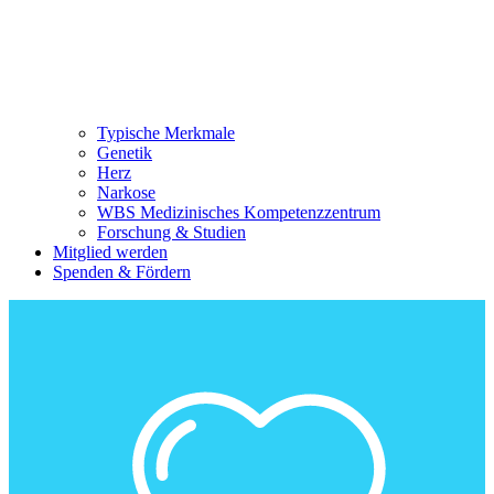
Typische Merkmale
Genetik
Herz
Narkose
WBS Medizinisches Kompetenzzentrum
Forschung & Studien
Mitglied werden
Spenden & Fördern