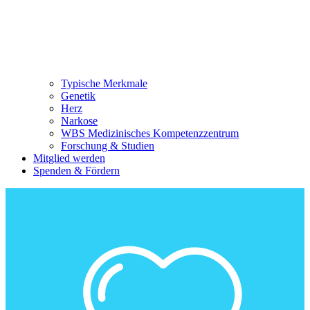
Typische Merkmale
Genetik
Herz
Narkose
WBS Medizinisches Kompetenzzentrum
Forschung & Studien
Mitglied werden
Spenden & Fördern