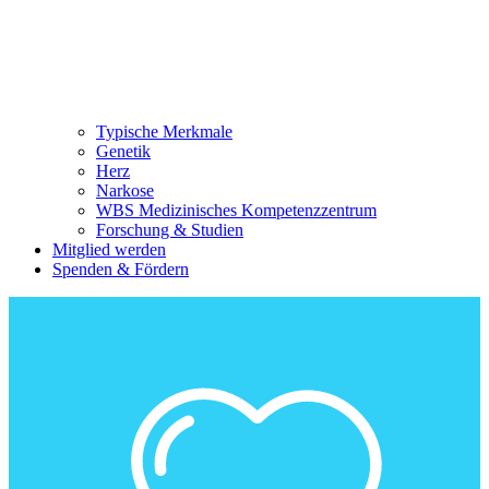
Typische Merkmale
Genetik
Herz
Narkose
WBS Medizinisches Kompetenzzentrum
Forschung & Studien
Mitglied werden
Spenden & Fördern