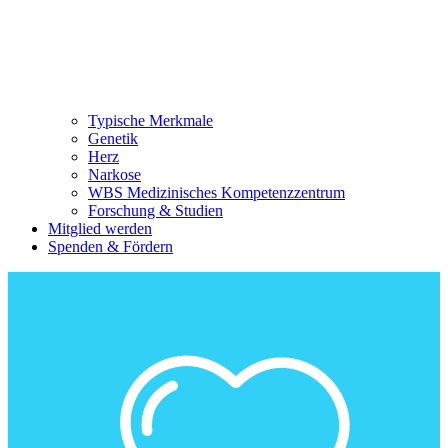
Typische Merkmale
Genetik
Herz
Narkose
WBS Medizinisches Kompetenzzentrum
Forschung & Studien
Mitglied werden
Spenden & Fördern